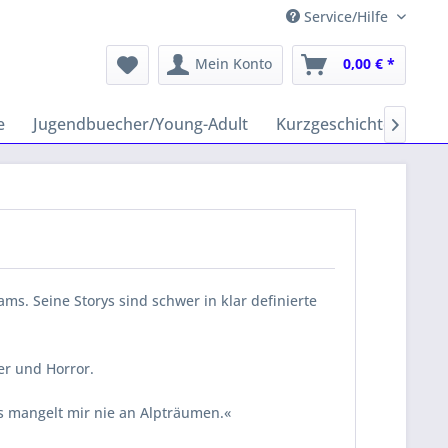
Service/Hilfe
Mein Konto
0,00 € *
e
Jugendbuecher/Young-Adult
Kurzgeschichten
Hy

s. Seine Storys sind schwer in klar definierte
ler und Horror.
s mangelt mir nie an Alpträumen.«