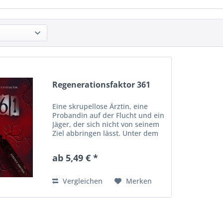
Regenerationsfaktor 361
Eine skrupellose Ärztin, eine
Probandin auf der Flucht und ein
Jäger, der sich nicht von seinem
Ziel abbringen lässt. Unter dem
Deckmantel seriöser Forschung
führt Dr. Weisz in ihrem
ab 5,49 € *
geheimen Labor verbotene
Experimente an Menschen...
Vergleichen
Merken