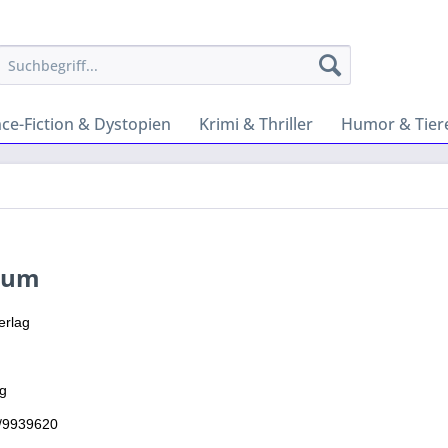
nce-Fiction & Dystopien
Krimi & Thriller
Humor & Tier
sum
erlag
g
1/9939620