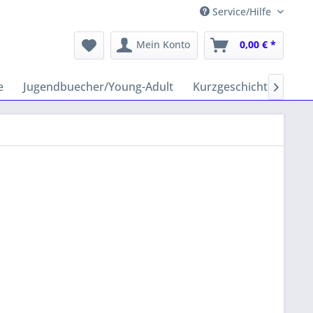
Service/Hilfe
Mein Konto
0,00 € *
e
Jugendbuecher/Young-Adult
Kurzgeschichten
Hy
