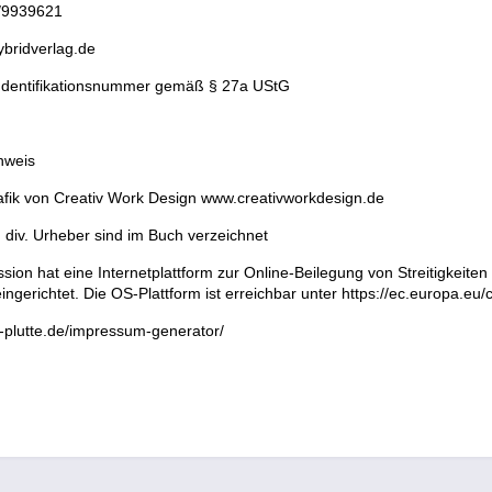
1/9939621
ybridverlag.de
Identifikationsnummer gemäß § 27a UStG
hweis
fik von Creativ Work Design www.creativworkdesign.de
 div. Urheber sind im Buch verzeichnet
ion hat eine Internetplattform zur Online-Beilegung von Streitigkeite
ngerichtet. Die OS-Plattform ist erreichbar unter https://ec.europa.eu
-plutte.de/impressum-generator/