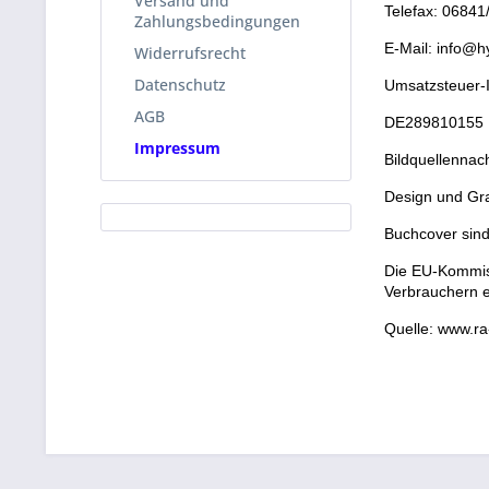
Versand und
Telefax: 0684
Zahlungsbedingungen
E-Mail: info@h
Widerrufsrecht
Datenschutz
Umsatzsteuer-
AGB
DE289810155
Impressum
Bildquellennac
Design und Gra
Buchcover sind
Die EU-Kommiss
Verbrauchern ei
Quelle: www.ra