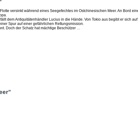
hen Flotte versinkt während eines Seegefechtes im Ostchinesischen Meer. An Bord ei
ppa.
, fällt dem Antiquitätenhändler Lucius in die Hände. Von Tokio aus begibt er sich a
 seiner Spur auf einer gefährlichen Rettungsmission.
innt. Doch der Schatz hat mächtige Beschützer …
eer"