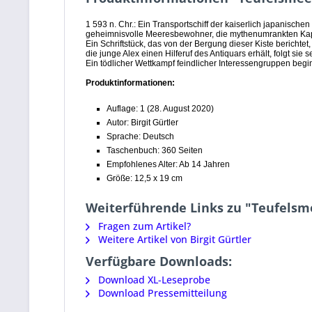
1 593 n. Chr.: Ein Transportschiff der kaiserlich japanisc
geheimnisvolle Meeresbewohner, die mythenumrankten Ka
Ein Schriftstück, das von der Bergung dieser Kiste berichtet
die junge Alex einen Hilferuf des Antiquars erhält, folgt sie
Ein tödlicher Wettkampf feindlicher Interessengruppen beg
Produktinformationen:
Auflage: 1 (28. August 2020)
Autor: Birgit Gürtler
Sprache: Deutsch
Taschenbuch: 360 Seiten
Empfohlenes Alter: Ab 14 Jahren
Größe: 12,5 x 19 cm
Weiterführende Links zu "Teufelsm
Fragen zum Artikel?
Weitere Artikel von Birgit Gürtler
Verfügbare Downloads:
Download XL-Leseprobe
Download Pressemitteilung