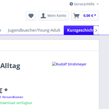
Service/Hilfe
Mein Konto
0,00 € *
e
Jugendbuecher/Young-Adult
Kurzgeschichten
H

Alltag
€ *
l. Versandkosten
tdownload verfügbar