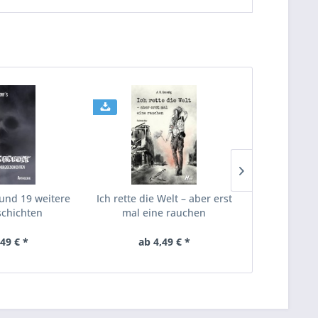
und 19 weitere
Ich rette die Welt – aber erst
Endlich (e
chichten
mal eine rauchen
weitere Ku
,49 € *
ab 4,49 € *
ab 