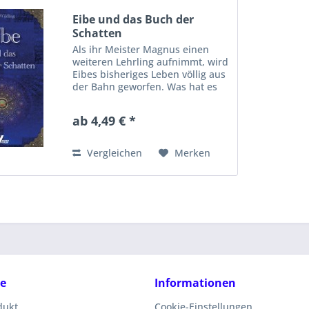
Eibe und das Buch der
Schatten
Als ihr Meister Magnus einen
weiteren Lehrling aufnimmt, wird
Eibes bisheriges Leben völlig aus
der Bahn geworfen. Was hat es
mit diesem seltsamen jungen
Mann auf sich? Und was ist das
ab 4,49 € *
für ein ungewöhnliches Tier, das
urplötzlich in...
Vergleichen
Merken
ce
Informationen
dukt
Cookie-Einstellungen