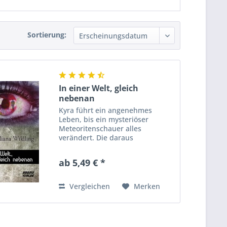
Sortierung:
In einer Welt, gleich
nebenan
Kyra führt ein angenehmes
Leben, bis ein mysteriöser
Meteoritenschauer alles
verändert. Die daraus
resultierende Naturkatastrophe
fegt die Sicherheit der modernen
ab 5,49 € *
Zivilisation im Handumdrehen
weg und das Recht des Stärkeren
wird zum...
Vergleichen
Merken