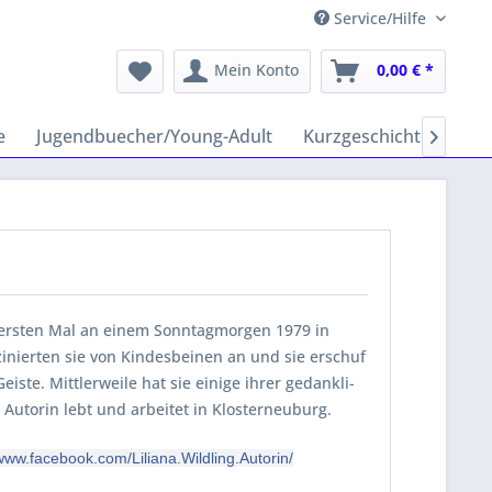
Service/Hilfe
Mein Konto
0,00 € *
e
Jugendbuecher/Young-Adult
Kurzgeschichten
Hy

m ersten Mal an einem Sonntagmorgen 1979 in
zinierten sie von Kindesbeinen an und sie erschuf
ste. Mittlerweile hat sie einige ihrer gedankli-
 Autorin lebt und arbeitet in Klosterneuburg.
/www.facebook.com/Liliana.Wildling.Autorin/