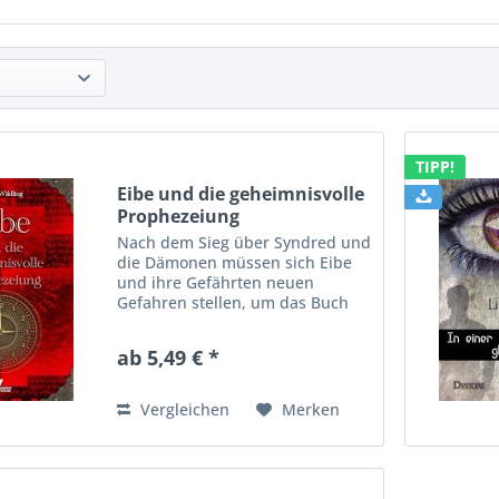
TIPP!
Eibe und die geheimnisvolle
Prophezeiung
Nach dem Sieg über Syndred und
die Dämonen müssen sich Eibe
und ihre Gefährten neuen
Gefahren stellen, um das Buch
der Schatten vor machthungrigen
Gestalten zu schützen. Vor allem
ab 5,49 € *
Zankra, eine mächtige
Dunkelhexe, will sich das...
Vergleichen
Merken