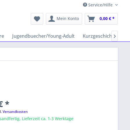
Service/Hilfe
Mein Konto
0,00 € *
re
Jugendbuecher/Young-Adult
Kurzgeschichten
H

€ *
l. Versandkosten
sandfertig, Lieferzeit ca. 1-3 Werktage